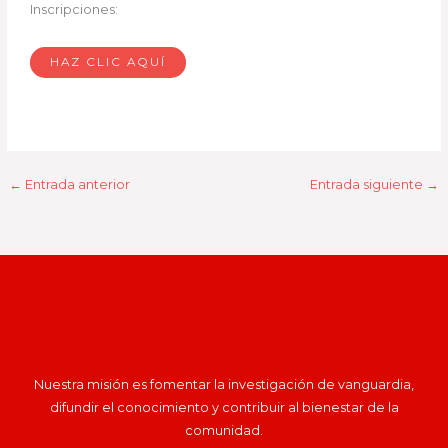
Inscripciones:
HAZ CLIC AQUÍ
←
Entrada anterior
Entrada siguiente
→
Nuestra misión es fomentar la investigación de vanguardia,
difundir el conocimiento y contribuir al bienestar de la
comunidad.