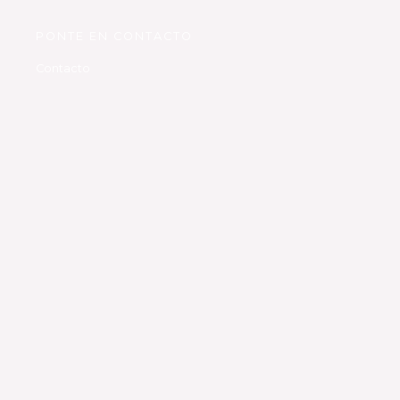
PONTE EN CONTACTO
Contacto
Conscientes de la importancia de la salud mental, Chapter Perú
trabaja para concientizar a la población sobre las enfermedades
neurológicas.
¡Trabajemos juntos!
Contáctanos vía WhatsApp +51
902 142 500