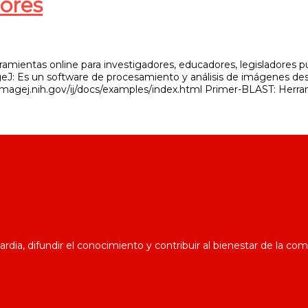
ores
mientas online para investigadores, educadores, legisladores púb
geJ: Es un software de procesamiento y análisis de imágenes des
://imagej.nih.gov/ij/docs/examples/index.html Primer-BLAST: Herra
dia, difundir el conocimiento y contribuir al bienestar de la co