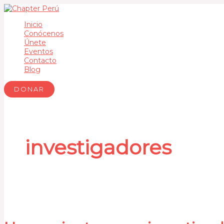
Ir
Herramientas
al
para
contenido
investigadores
Inicio
Conócenos
Únete
Eventos
Contacto
Blog
DONAR
investigadores