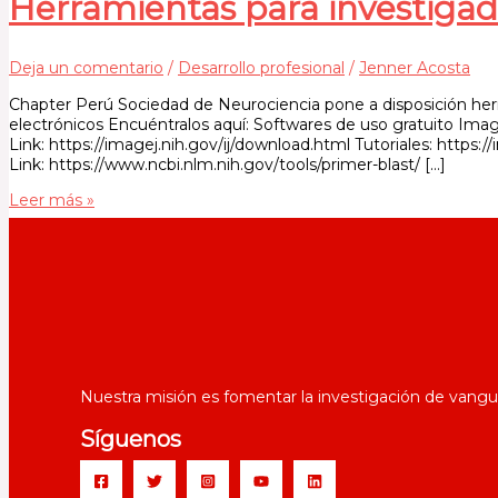
Herramientas para investigad
Deja un comentario
/
Desarrollo profesional
/
Jenner Acosta
Chapter Perú Sociedad de Neurociencia pone a disposición herra
electrónicos Encuéntralos aquí: Softwares de uso gratuito Ima
Link: https://imagej.nih.gov/ij/download.html Tutoriales: https
Link: https://www.ncbi.nlm.nih.gov/tools/primer-blast/ […]
Leer más »
Nuestra misión es fomentar la investigación de vanguar
Síguenos